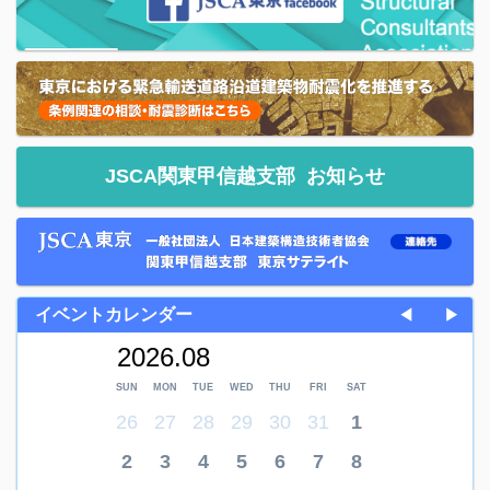
JSCA関東甲信越支部
お知らせ
イベントカレンダー
◀
▶
2026.08
SUN
MON
TUE
WED
THU
FRI
SAT
26
27
28
29
30
31
1
2
3
4
5
6
7
8