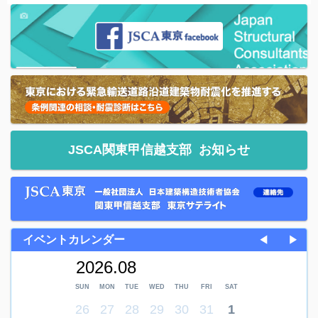
JSCA関東甲信越支部
お知らせ
イベントカレンダー
◀
▶
2026.08
SUN
MON
TUE
WED
THU
FRI
SAT
26
27
28
29
30
31
1