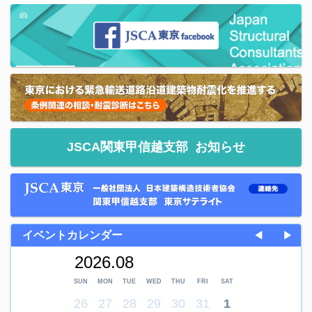
JSCA関東甲信越支部
お知らせ
イベントカレンダー
◀
▶
2026.08
SUN
MON
TUE
WED
THU
FRI
SAT
26
27
28
29
30
31
1