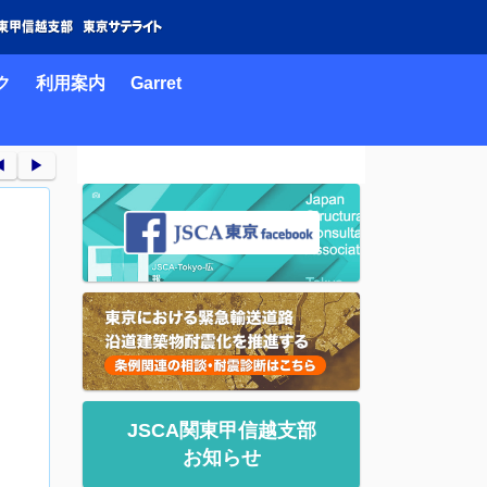
ク
利用案内
Garret
︎
▶︎
JSCA関東甲信越支部
お知らせ