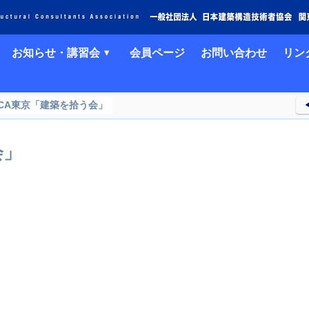
お知らせ・講習会
会員ページ
お問い合わせ
リン
SCA東京「建築を拾う会」
◀
会」