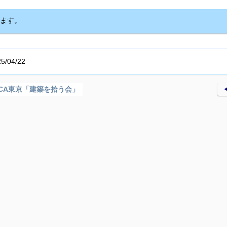
ます。
/04/22
SCA東京「建築を拾う会」
◀