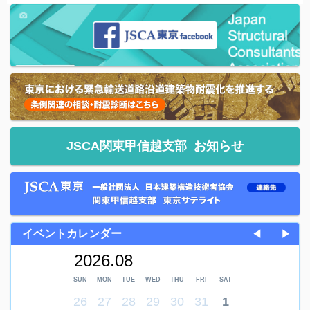
JSCA関東甲信越支部
お知らせ
イベントカレンダー
◀
▶
2026.08
SUN
MON
TUE
WED
THU
FRI
SAT
26
27
28
29
30
31
1