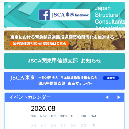
JSCA関東甲信越支部
お知らせ
イベントカレンダー
◀
▶
2026.08
SUN
MON
TUE
WED
THU
FRI
SAT
26
27
28
29
30
31
1