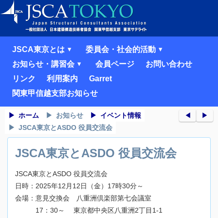
JSCA東京とは
委員会・社会的活動
お知らせ・講習会
会員ページ
お問い合わせ
リンク
利用案内
Garret
関東甲信越支部お知らせ
ホーム
お知らせ
イベント情報
◀︎
▶︎
JSCA東京とASDO 役員交流会
JSCA東京とASDO 役員交流会
JSCA東京とASDO 役員交流会
日時：2025年12月12日（金）17時30分～
会場：意見交換会 八重洲倶楽部第七会議室
17：30～ 東京都中央区八重洲2丁目1-1