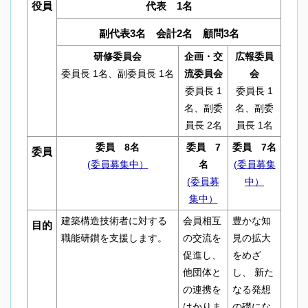
役員
代表 1名
副代表3名 会計2名 顧問3名
研修委員会
企画・交
広報委員
委員長 1名、副委員長 1名
流委員会
会
委員長 1
委員長 1
名、副委
名、副委
員長 2名
員長 1名
委員 8名
委員 7
委員 7名
委員
(委員募集中）
名
(委員募集
(委員募
中）
集中）
建築構造技術者に対する
会員相互
豊かな知
目的
職能研鑚を支援します。
の交流を
見の拡大
促進し、
をめざ
他団体と
し、 新た
の連携を
なる発想
はかりま
の礎にな