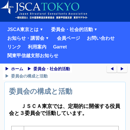
JSCA東京とは
委員会・社会的活動
お知らせ・講習会
会員ページ
お問い合わせ
リンク
利用案内
Garret
関東甲信越支部お知らせ
ホーム
委員会・社会的活動
◀︎
▶︎
委員会の構成と活動
委員会の構成と活動
ＪＳＣＡ東京では、定期的に開催する役員
会と３委員会で活動しています。