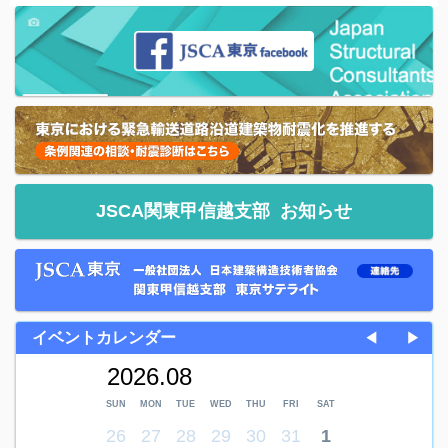
JSCA関東甲信越支部
お知らせ
イベントカレンダー
◀
▶
2026.08
SUN
MON
TUE
WED
THU
FRI
SAT
26
27
28
29
30
31
1