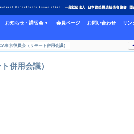
お知らせ・講習会
会員ページ
お問い合わせ
リン
SCA東京役員会（リモート併用会議）
◀
ート併用会議）