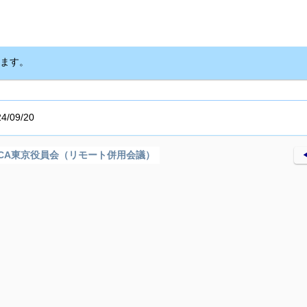
ます。
/09/20
SCA東京役員会（リモート併用会議）
◀