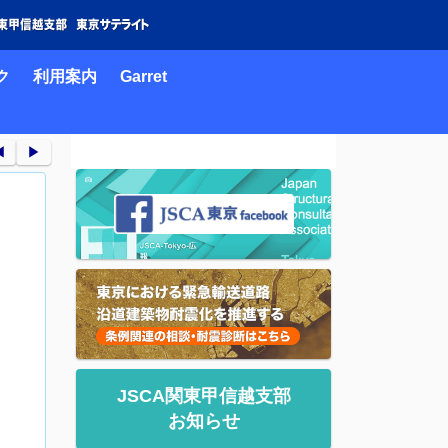
ク
利用案内
Garret
︎
▶︎
JSCA関東甲信越支部
お知らせ