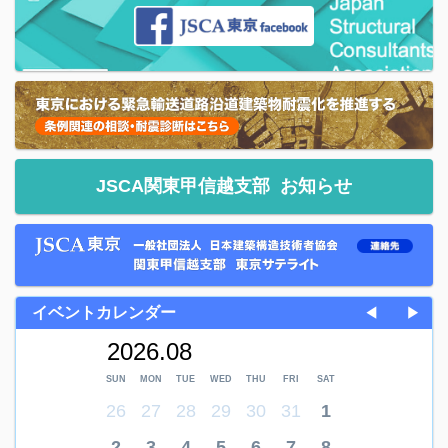
JSCA関東甲信越支部
お知らせ
イベントカレンダー
◀
▶
2026.08
SUN
MON
TUE
WED
THU
FRI
SAT
26
27
28
29
30
31
1
2
3
4
5
6
7
8